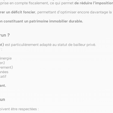
 prise en compte fiscalement, ce qui permet
de réduire l’imposition
er un déficit foncier
, permettant d’optimiser encore davantage la f
 en constituant un patrimoine immobilier durable.
run ?
nt)
est particulièrement adapté au statut de bailleur privé.
 :
énergie
en)
èvement)
nnées
atif
ant.
run
oivent être respectées :