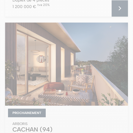
Duplex de 4 pièces
tva 20%
1 200 000 €
PROCHAINEMENT
ARBORIS
CACHAN
(94)