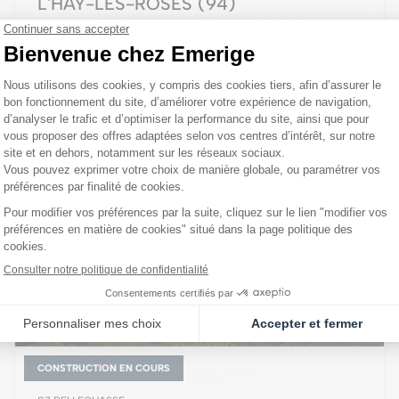
L'HAŸ-LES-ROSES
(94)
Appartements du 2 pièces aux duplex de 5 pièces
tva 5,5%
à partir de 271 000 €
FRAIS DE NOTAIRE OFFERTS + JUSQU'À 12 500 € DE REMISE
CONSTRUCTION EN COURS