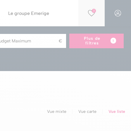
0
Le groupe Emerige
Plus de
Financer votre projet
Par opportunités
1
filtres
Simulation PTZ
Nos résidences éligibles Jeanbrun
Simulation de capacité d'achat
Nos résidences en construction
Nos offres spéciales
Nos parkings à la vente
Vue mixte
Vue carte
Vue liste