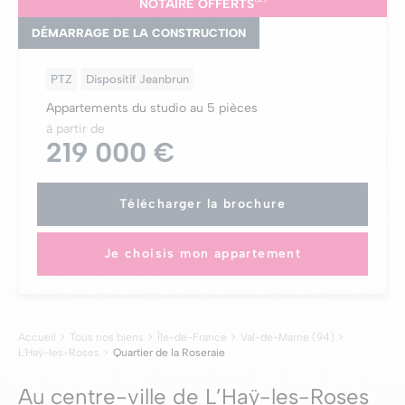
NOTAIRE OFFERTS
DÉMARRAGE DE LA CONSTRUCTION
PTZ
Dispositif Jeanbrun
Appartements du studio au 5 pièces
à partir de
219 000 €
Télécharger la brochure
Je choisis mon appartement
Accueil
Tous nos biens
Île-de-France
Val-de-Marne (94)
L'Haÿ-les-Roses
Quartier de la Roseraie
Au centre-ville de L’Haÿ-les-Roses