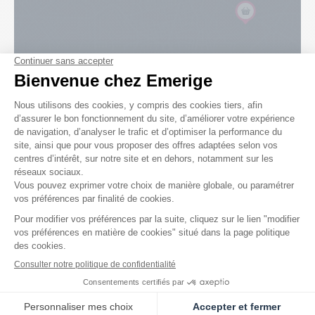
J’explore
mon futur quartier
Explorer