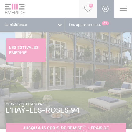
0
42
La résidence
Les appartements
LES ESTIVALES
EMERIGE
QUARTIER DE LA ROSERAIE
L'HAŸ-LES-ROSES
94
(1)
JUSQU'À 15 000 € DE REMISE
+ FRAIS DE
(2)