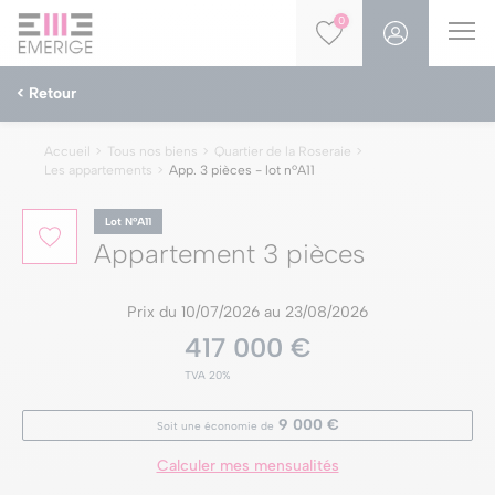
0
< Retour
Accueil
Tous nos biens
Quartier de la Roseraie
Les appartements
App. 3 pièces - lot nºA11
Lot NºA11
Appartement 3 pièces
Prix du 10/07/2026 au 23/08/2026
417 000 €
TVA 20%
9 000 €
Soit une économie de
Calculer mes mensualités