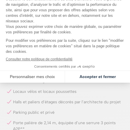
dans les pièces humides
Faïence 30 x 30 ou 20 x 60 cm en grès émaillé sur tous les
murs jusqu’à hauteur d’huisserie dans les salles de bains et
salles d’eau
Meuble vasque surmonté d’un miroir et d’une applique LED
dans les salles de bains et salles d’eau
Sèche-serviettes, pare-douche et pare-bains
Menuiseries extérieures bois, stores ou volets battants
Portes intérieures des logements de 2,14 m
Placards aménagés
Locaux vélos et locaux poussettes
Halls et paliers d’étages décorés par l’architecte du projet
Parking public et privé
Porte palière de 2,14 m, équipée d’une serrure 3 points
A2P**