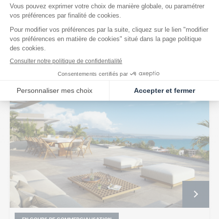
COEUR DE CARNOLÈS
ROQUEBRUNE-CAP-MARTIN
(06)
Appartements du 2 pièces aux duplex de 5 pièces
tva 20%
à partir de 380 000 €
NOUVEAUX PRIX + REMISE EXCEPTIONNELLE + FRAIS DE NOTAIRE
OFFERTS