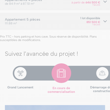
à partir de
646 500 €
de 84.9 m² à 87.51 m²
TVA 20%
1 lot disponible
Appartement
5 pièces
851 500 €
111.88 m²
TVA 20%
Prix TTC - hors parking et hors cave. Sous réserve de disponibilité. Plans
susceptibles de modifications.
Suivez l’avancée du projet !
Grand Lancement
Démarrage de
En cours de
constructi
commercialisation