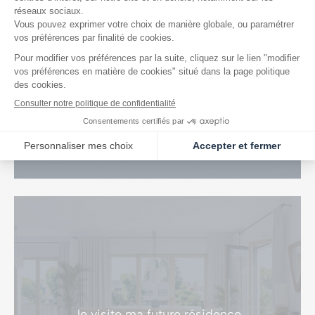
J’explore
mon futur quartier
Explorer
Je visite
ma future résidence