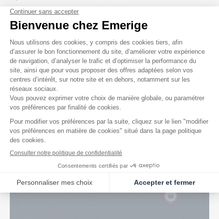
« Avenue Cavaignac » propose une architecture de standing,
qui s’inspire subtilement du style Art Déco tout en se
réappropriant les codes des maisons traditionnelles des bords
de Marne. Ici, chaque bâtiment semble avoir son identité
propre, son charme unique. Avec ses faibles hauteurs
couronnées de toitures mansardées, la résidence est
empreinte d’un caractère singulièrement intimiste, pour un
lieu de vie à taille humaine.
La conception paysagère du projet favorise la sérénité des
habitants et la proximité avec la nature. Ces espaces verts, qui
s’étendent sur 1 532 m², sont accessibles via une sente
piétonne paysagère, offrant un lieu de promenade et de
détente pour tous.