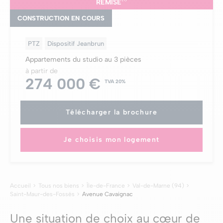
REMISE
CONSTRUCTION EN COURS
PTZ
Dispositif Jeanbrun
Appartements du studio au 3 pièces
à partir de
274 000 €
TVA 20%
Télécharger la brochure
Je choisis mon logement
Accueil
Tous nos biens
Île-de-France
Val-de-Marne (94)
Saint-Maur-des-Fossés
Avenue Cavaignac
Une situation de choix au cœur de