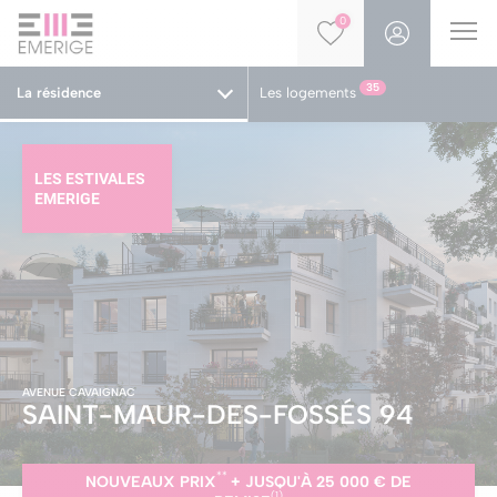
0
35
La résidence
Les logements
LES ESTIVALES
EMERIGE
AVENUE CAVAIGNAC
SAINT-MAUR-DES-FOSSÉS
94
**
NOUVEAUX PRIX
+ JUSQU'À 25 000 € DE
(1)