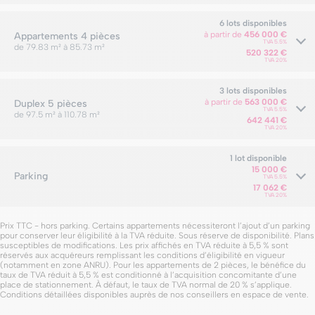
6 lots disponibles
à partir de
456 000 €
Appartements
4 pièces
TVA 5.5%
de 79.83 m² à 85.73 m²
520 322 €
TVA 20%
3 lots disponibles
à partir de
563 000 €
Duplex
5 pièces
TVA 5.5%
de 97.5 m² à 110.78 m²
642 441 €
TVA 20%
1 lot disponible
15 000 €
Parking
TVA 5.5%
17 062 €
TVA 20%
Prix TTC - hors parking. Certains appartements nécessiteront l’ajout d’un parking
pour conserver leur éligibilité à la TVA réduite. Sous réserve de disponibilité. Plans
susceptibles de modifications. Les prix affichés en TVA réduite à 5,5 % sont
réservés aux acquéreurs remplissant les conditions d’éligibilité en vigueur
(notamment en zone ANRU). Pour les appartements de 2 pièces, le bénéfice du
taux de TVA réduit à 5,5 % est conditionné à l’acquisition concomitante d’une
place de stationnement. À défaut, le taux de TVA normal de 20 % s’applique.
Conditions détaillées disponibles auprès de nos conseillers en espace de vente.