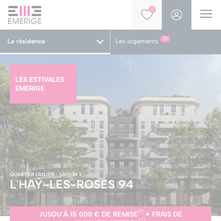
0
71
La résidence
Les logements
LES ESTIVALES
EMERIGE
QUARTIER LALLIER - SAISON 2
L'HAŸ-LES-ROSES
94
(1)
JUSQU'À 15 000 € DE REMISE
+ FRAIS DE
(2)