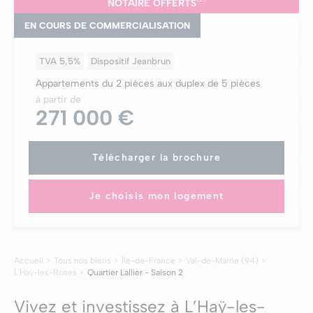
NOTAIRE OFFERTS
EN COURS DE COMMERCIALISATION
TVA 5,5%
Dispositif Jeanbrun
Appartements du 2 pièces aux duplex de 5 pièces
à partir de
271 000 €
Télécharger la brochure
Je choisis mon logement
Accueil
Tous nos biens
Île-de-France
Val-de-Marne (94)
L'Haÿ-les-Roses
Quartier Lallier - Saison 2
Vivez et investissez à L’Haÿ-les-