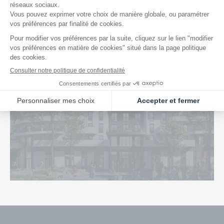
Je visite
ma future résidence
Visiter