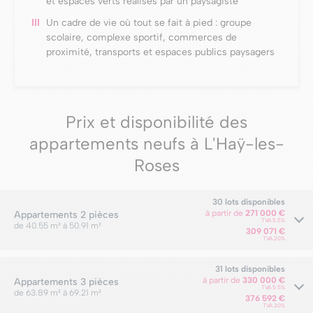
et espaces verts réalisés par un paysagiste
Un cadre de vie où tout se fait à pied : groupe
scolaire, complexe sportif, commerces de
proximité, transports et espaces publics paysagers
Prix et disponibilité des
appartements neufs à L'Haÿ-les-
Roses
30 lots disponibles
à partir de
271 000 €
Appartements
2 pièces
TVA 5.5%
de 40.55 m² à 50.91 m²
309 071 €
TVA 20%
31 lots disponibles
à partir de
330 000 €
Appartements
3 pièces
TVA 5.5%
de 63.89 m² à 69.21 m²
376 592 €
TVA 20%