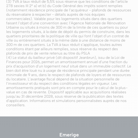
(3)
TVA à taux réduit de 5,5% sous réserve que les conditions de l’article
278 sexies III 2° a) et b) du Code Général des impôts soient remplies
(notamment résidence principale de l’acquéreur - plafonds de ressources
du réservataire à respecter - détails auprès de nos équipes
commerciales). Valable pour les logements situés dans des quartiers
faisant l’objet d’une convention avec l’Agence Nationale de Rénovation
Urbaine ou situés à moins de 300 m de la limite de ces quartiers ou pour
les logements situés, à la date de dépôt du permis de construire, dans les
quartiers prioritaires de la politique de ville qui font l’objet d’un contrat de
ville ou entièrement situés à la même date à une distance de moins de
300 m de ces quartiers. La TVA à taux réduit s’applique, toutes autres
conditions étant par ailleurs remplies, sous réserve du respect des
plafonds de prix de vente retenus au titre du PSLA
(4) Le statut du bailleur privé (dit dispositif Jeanbrun), issu de la Loi de
Finances pour 2026, permet un amortissement annuel d’une fraction du
prix d’acquisition d’un logement neuf situé dans un immeuble collectif. Le
bien doit être loué nu à usage de résidence principale pendant une durée
minimale de 9 ans, dans le respect de plafonds de loyers et de ressources
du locataire. L’avantage fiscal dépend de la situation personnelle de
l’investisseur et du respect des conditions légales en vigueur. Les
amortissements pratiqués sont pris en compte pour le calcul de la plus-
value en cas de revente. Dispositif applicable aux acquisitions réalisées
jusqu’au 31 décembre 2028, sous réserve de la publication des textes
d’application. Informations et simulations personnalisées auprès de nos
conseillers.
Emerige