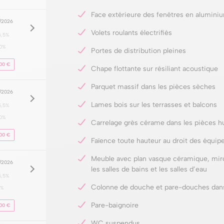
Face extérieure des fenêtres en alumini
8/2026
Volets roulants électrifiés
5,5%
0%
Portes de distribution pleines
00 €
Chape flottante sur résiliant acoustique
Parquet massif dans les pièces sèches
8/2026
Lames bois sur les terrasses et balcons
5,5%
0%
Carrelage grès cérame dans les pièces 
00 €
Faïence toute hauteur au droit des équip
Meuble avec plan vasque céramique, miro
8/2026
les salles de bains et les salles d’eau
5,5%
Colonne de douche et pare-douches dans 
0%
Pare-baignoire
00 €
WC suspendus