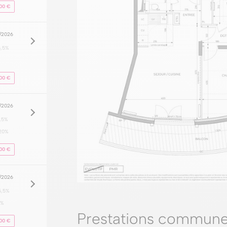
00 €
8/2026
5,5%
00 €
8/2026
,5%
20%
00 €
8/2026
5,5%
0%
Prestations commune
00 €