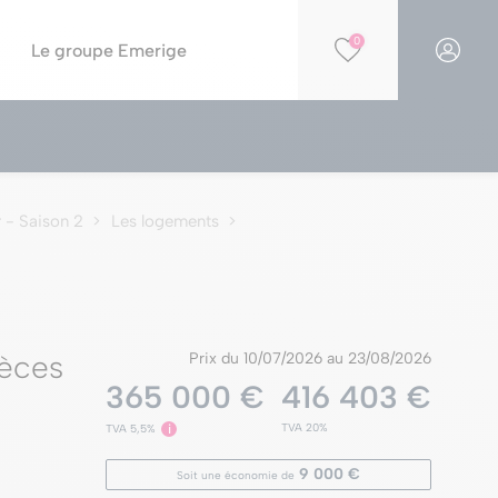
0
Le groupe Emerige
Financer votre projet
Par opportunités
Simulation PTZ
Nos résidences éligibles Jeanbrun
r - Saison 2
Les logements
Simulation de capacité d'achat
Nos résidences en construction
Nos offres spéciales
Nos parkings à la vente
èces
Prix du 10/07/2026 au 23/08/2026
365 000 €
416 403 €
TVA 20%
TVA 5,5%
i
9 000 €
Soit une économie de