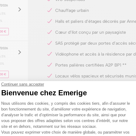
8/2026
Chauffage urbain
5,5%
0%
Halls et paliers d’étages décorés par Ann
00 €
Cœur d’îlot conçu par un paysagiste
SAS protégé par deux portes d’accès séc
8/2026
Vidéophone et accès à la résidence par 
5,5%
20%
Portes palières certifiées A2P BP1 **
00 €
Locaux vélos spacieux et sécurisés munis
Parking en sous-sol sécurisé
8/2026
5,5%
20%
00 €
8/2026