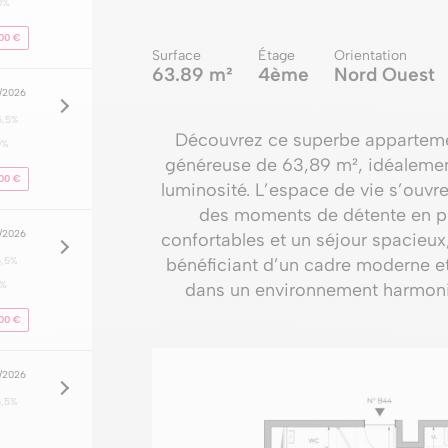
0%
00 €
Surface
Étage
Orientation
63.89 m²
4ème
Nord Ouest
8/2026
5,5%
Découvrez ce superbe appartemen
0%
généreuse de 63,89 m², idéalement
00 €
luminosité. L’espace de vie s’ouvr
des moments de détente en pl
8/2026
confortables et un séjour spacieux, 
5,5%
bénéficiant d’un cadre moderne et
0%
dans un environnement harmonie
00 €
8/2026
5,5%