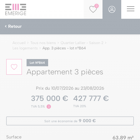
0
< Retour
Accueil
Tous nos biens
Quartier Lallier - Saison 2
Les logements
App. 3 pièces - lot nºB64
Lot NºB64
Appartement 3 pièces
Prix du 10/07/2026 au 23/08/2026
375 000 €
427 777 €
TVA 20%
TVA 5,5%
i
9 000 €
Soit une économie de
Surface
63.89 m²