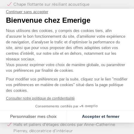
Chape flottante sur résiliant acoustique
Parquet massif dans les pièces sèches
Lames bois sur les terrasses et balcons
Carrelage grès cérame dans les pièces humides
Faïence toute hauteur au droit des équipements sanitaires
Meuble avec plan vasque céramique, miroir, bandeau
lumineux et sèche-serviettes électrique dans les salles de
bains et les salles d’eau
Colonne de douche et pare-douches dans les salles d’eau
Pare-baignoire
WC suspendus
Chauffage urbain
Halls et paliers d’étages décorés par Anne-Catherine
Pierrey, décoratrice d’intérieur