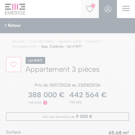
0
< Retour
Accueil
Tous nos biens
Quartier Lallier - Saison 2
Les logements
App. 3 pièces - lot nºA71
Lot NºA71
Appartement 3 pièces
Prix du 10/07/2026 au 23/08/2026
388 000 €
442 564 €
TVA 20%
TVA 5,5%
i
9 000 €
Soit une économie de
Surface
65.68 m²