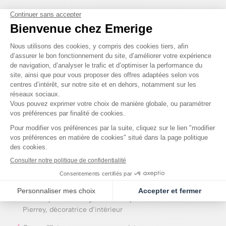
Parquet massif dans les pièces sèches
Lames bois sur les terrasses et balcons
Carrelage grès cérame dans les pièces humides
Faïence toute hauteur au droit des équipements sanitaires
Meuble avec plan vasque céramique, miroir, bandeau
lumineux et sèche-serviettes électrique dans les salles de
bains et les salles d’eau
Colonne de douche et pare-douches dans les salles d’eau
Pare-baignoire
WC suspendus
Chauffage urbain
Halls et paliers d’étages décorés par Anne-Catherine
Pierrey, décoratrice d’intérieur