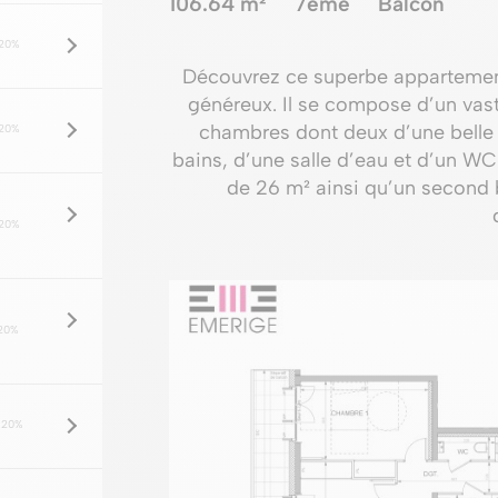
106.64 m²
7ème
Balcon
20%
Découvrez ce superbe appartement 
généreux. Il se compose d’un vaste
chambres dont deux d’une belle s
20%
bains, d’une salle d’eau et d’un WC
de 26 m² ainsi qu’un second
20%
20%
 20%