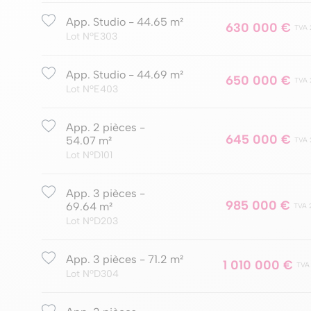
App. Studio - 44.65 m²
630 000 €
TVA 
Lot NºE303
App. Studio - 44.69 m²
650 000 €
TVA 
Lot NºE403
App. 2 pièces -
645 000 €
54.07 m²
TVA 
Lot NºD101
App. 3 pièces -
985 000 €
69.64 m²
TVA 
Lot NºD203
App. 3 pièces - 71.2 m²
1 010 000 €
TVA
Lot NºD304