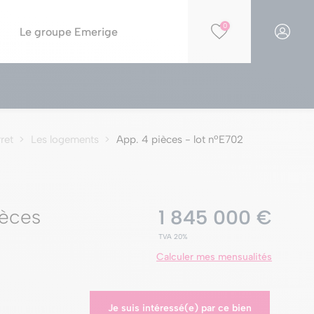
0
Le groupe Emerige
Financer votre projet
Par opportunités
Simulation PTZ
Nos résidences éligibles Jeanbrun
ret
Les logements
App. 4 pièces - lot nºE702
Simulation de capacité d'achat
Nos résidences en construction
Nos offres spéciales
Nos parkings à la vente
ièces
1 845 000 €
TVA 20%
Calculer mes mensualités
Je suis intéressé(e) par ce bien