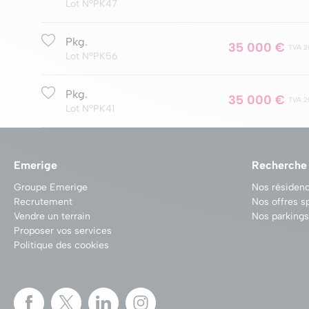
Lot NºPK47
Pkg.
35 000 €
TVA 2
Lot NºPK56
Pkg.
35 000 €
TVA 2
Lot NºPK41
Emerige
Recherche
Groupe Emerige
Nos résidenc
Recrutement
Nos offres s
Vendre un terrain
Nos parkings
Proposer vos services
Politique des cookies