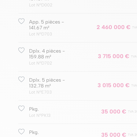
Lot NºD002
App. 5 pièces -
2 460 000 €
141.67 m²
TV
Lot NºD703
Dplx. 4 pièces -
3 715 000 €
159.88 m²
TVA
Lot NºD702
Dplx. 5 pièces -
3 015 000 €
132.78 m²
TVA
Lot NºE703
Pkg.
35 000 €
TVA 2
Lot NºPK13
Pkg.
35 000 €
TVA 2