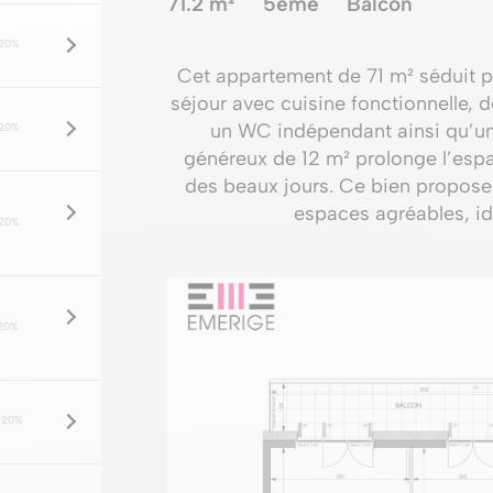
71.2 m²
5ème
Balcon
20%
Cet appartement de 71 m² séduit 
séjour avec cuisine fonctionnelle, 
un WC indépendant ainsi qu’une 
20%
généreux de 12 m² prolonge l’espac
des beaux jours. Ce bien propose 
espaces agréables, idé
20%
20%
 20%