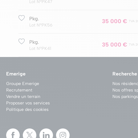
Lot NºPK47
Pkg.
35 000 €
TVA 2
Lot NºPK56
Pkg.
35 000 €
TVA 2
Lot NºPK41
Emerige
Recherche
Groupe Emerige
Nos résidenc
Recrutement
Nos offres s
Vendre un terrain
Nos parkings
Proposer vos services
Politique des cookies