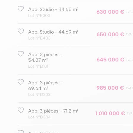
App. Studio - 44.65 m²
630 000 €
TVA 
Lot NºE303
App. Studio - 44.69 m²
650 000 €
TVA 
Lot NºE403
App. 2 pièces -
645 000 €
54.07 m²
TVA 
Lot NºD101
App. 3 pièces -
985 000 €
69.64 m²
TVA 
Lot NºD203
App. 3 pièces - 71.2 m²
1 010 000 €
TVA
Lot NºD304