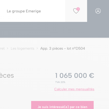
0
Le groupe Emerige
Financer votre projet
Par opportunités
Simulation PTZ
Nos résidences éligibles Jeanbrun
ret
Les logements
App. 3 pièces - lot nºD504
Simulation de capacité d'achat
Nos résidences en construction
Nos offres spéciales
Nos parkings à la vente
èces
1 065 000 €
TVA 20%
Calculer mes mensualités
Je suis intéressé(e) par ce bien