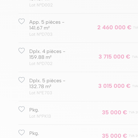
Lot NºD002
App. 5 pièces -
2 460 000 €
141.67 m²
TV
Lot NºD703
Dplx. 4 pièces -
3 715 000 €
159.88 m²
TVA
Lot NºD702
Dplx. 5 pièces -
3 015 000 €
132.78 m²
TVA
Lot NºE703
Pkg.
35 000 €
TVA 2
Lot NºPK13
Pkg.
35 000 €
TVA 2