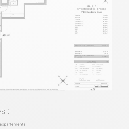
s :
 appartements