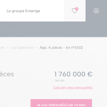
0
Le groupe Emerige
Financer votre projet
Par opportunités
Simulation PTZ
Nos résidences éligibles Jeanbrun
ret
Les logements
App. 4 pièces - lot nºE602
Simulation de capacité d'achat
Nos résidences en construction
Nos offres spéciales
Nos parkings à la vente
ièces
1 760 000 €
TVA 20%
Calculer mes mensualités
Je suis intéressé(e) par ce bien