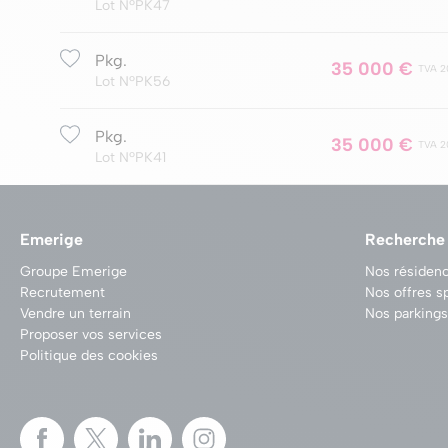
Lot NºPK47
Pkg.
35 000 €
TVA 2
Lot NºPK56
Pkg.
35 000 €
TVA 2
Lot NºPK41
Emerige
Recherche
Groupe Emerige
Nos résidenc
Recrutement
Nos offres s
Vendre un terrain
Nos parkings
Proposer vos services
Politique des cookies