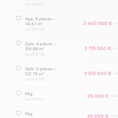
Lot NºD002
App. 5 pièces -
2 460 000 €
141.67 m²
TV
Lot NºD703
Dplx. 4 pièces -
3 715 000 €
159.88 m²
TVA
Lot NºD702
Dplx. 5 pièces -
3 015 000 €
132.78 m²
TVA
Lot NºE703
Pkg.
35 000 €
TVA 2
Lot NºPK13
Pkg.
35 000 €
TVA 2