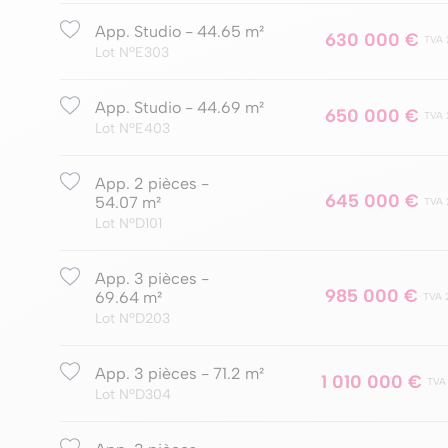
App. Studio - 44.65 m²
630 000 €
TVA 
Lot NºE303
App. Studio - 44.69 m²
650 000 €
TVA 
Lot NºE403
App. 2 pièces -
645 000 €
54.07 m²
TVA 
Lot NºD101
App. 3 pièces -
985 000 €
69.64 m²
TVA 
Lot NºD203
App. 3 pièces - 71.2 m²
1 010 000 €
TVA
Lot NºD304