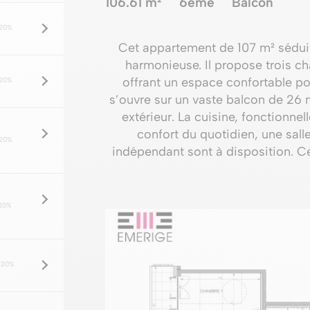
106.61 m²
6ème
Balcon
20%
Cet appartement de 107 m² séduit
harmonieuse. Il propose trois c
offrant un espace confortable pou
20%
s’ouvre sur un vaste balcon de 26 
extérieur. La cuisine, fonctionne
confort du quotidien, une sall
20%
indépendant sont à disposition. Ce
20%
 20%