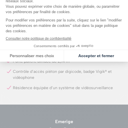
Résidence décorée par une architecte d’intérieur
Marbre Grand Antique pour habiller le sol du hall ; moquette
dessinée spécialement pour les paliers
Poignées de portes en bronze, appliques en albâtre et
bronze…
Locaux vélos et poussettes en rez-de-chaussée ; parking
en sous-sol
Porte palière blindée de 2,14 m
Contrôle d’accès piéton par digicode, badge Vigik® et
vidéophone
Résidence équipée d’un système de vidéosurveillance
Emerige