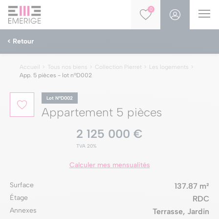
0
< Retour
Accueil
Tous nos biens
Collection Pierret
Les logements
App. 5 pièces - lot nºD002
Lot NºD002
Appartement 5 pièces
2 125 000 €
TVA 20%
Calculer mes mensualités
Surface
137.87 m²
Étage
RDC
Annexes
Terrasse, Jardin