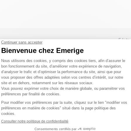
5 lots
6 lots
3 lots
bles de modifications.