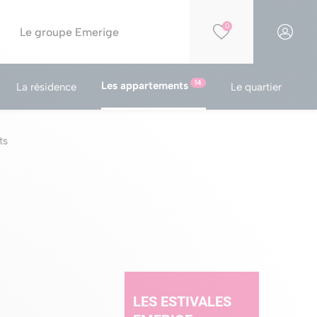
0
Le groupe Emerige
14
Les appartements
La résidence
Le quartier
Financer votre projet
Par opportunités
Simulation PTZ
Nos résidences éligibles Jeanbrun
ts
Simulation de capacité d'achat
Nos résidences en construction
Nos offres spéciales
Nos parkings à la vente
LES ESTIVALES