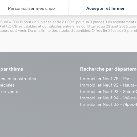
TC de 4 000 € pour un 2 pièces et de 6 000 € pour un 3 pièces. Les appartements St
 (1) et (2) Offres valables et cumulables entre elles du 10 juillet au 23 août 2026 po
urs ou à venir. Dans la limite des stocks disponibles. Offres limitées aux 3 premi
 par thème
Recherche par départem
es en construction
Immobilier Neuf 75 - Paris
péciales
Immobilier Neuf 92 - Hauts
 en vente
Immobilier Neuf 93 - Seine-
Immobilier Neuf 94 - Val-d
Immobilier Neuf 06 - Alpes-