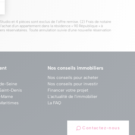
udio et 4 pièces sont exclus de l’offre remise. (2) Frais de notaire
ur l'achat d'un appartement dans la résidence « 90 République » à
ers réservataires. Toute annulation suivie d'une nouvelle réservation
ent
Nos conseils immobiliers
Nos conseils pour acheter
-de-Seine
Nos conseils pour investir
Saint-Denis
Financer votre projet
e-Marne
L'actualité de l'immobilier
Maritimes
La FAQ
Contactez-nous