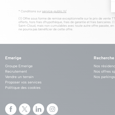
* Conditions sur
service-public.fr/
(1) Offre sous forme de remise exceptionnelle sur le prix de vente T
offerts, hors frais d'hypothèque, frais de garantie et frais bancaires.
Saint-Cloud, mais non cumulables avec toute autre offre passée, en co
ne pourra pas bénéficier de cette offre.
Emerige
Recherche
Groupe Emerige
Nos résidenc
Recrutement
Nos offres s
Vendre un terrain
Nos parkings
Proposer vos services
Politique des cookies