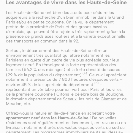
Les avantages de vivre dans les Hauts-de-Seine
Les Hauts-de-Seine ont bien des atouts pour séduire les
acquéreurs à la recherche d’un
bien immobilier dans le Grand
Paris
et/ou en petite couronne. On l'a vu, le département
profite de la proximité de Paris et des grands bassins
d'emplois, qui peuvent être rejoints très rapidement grâce à la
présence de grands axes routiers et à la variété exceptionnelle
des transports en commun dans le 92.
Surtout, le département des Hauts-de-Seine offre un
environnement très qualitatif qui attire notamment les
Parisiens en quête d'un cadre de vie plus agréable pour leur
logement neuf. En témoignent la forte représentation des
familles (56,2 % des ménages) et la forte densité de cadres
(4)
(29 % de la population du département)
. Ceux-ci apprécient
notamment la présence de 7 800 hectares d'espaces verts –
(5)
environ 45 % de la superficie du département
–
représentant un véritable poumon vert pour Paris et les villes
de la première couronne ! Citons le célèbre bois de Boulogne,
le domaine départemental de
Sceaux
, les bois de
Clamart
et de
Meudon, etc.
Offrez-vous la nature en Île-de-France en achetant votre
appartement neuf dans les Hauts-de-Seine
! De nouvelles
résidences sont régulièrement en lancement, en travaux ou en
livraison, notamment près des vastes espaces verts du sud du
département. Les
programmes immobiliers neufs au Plessis-