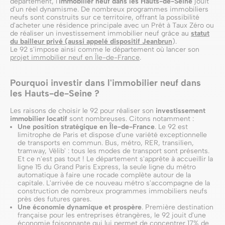
département, l'
immobilier neuf dans les Hauts-de-Seine
jouit
d'un réel dynamisme. De nombreux programmes immobiliers
neufs sont construits sur ce territoire, offrant la possibilité
d'acheter une résidence principale avec un Prêt à Taux Zéro ou
de réaliser un investissement immobilier neuf grâce au
statut
du bailleur privé (aussi appelé dispositif Jeanbrun
).
Le 92 s'impose ainsi comme le département où lancer son
projet immobilier neuf en Île-de-France
.
Pourquoi investir dans l'immobilier neuf dans
les Hauts-de-Seine ?
Les raisons de choisir le 92 pour réaliser son
investissement
immobilier locatif
sont nombreuses. Citons notamment :
Une position stratégique en Île-de-France
. Le 92 est
limitrophe de Paris et dispose d'une variété exceptionnelle
de transports en commun. Bus, métro, RER, transilien,
tramway, Vélib' : tous les modes de transport sont présents.
Et ce n'est pas tout ! Le département s'apprête à accueillir la
ligne 15 du Grand Paris Express, la seule ligne du métro
automatique à faire une rocade complète autour de la
capitale. L'arrivée de ce nouveau métro s'accompagne de la
construction de nombreux programmes immobiliers neufs
près des futures gares.
Une économie dynamique et prospère
. Première destination
française pour les entreprises étrangères, le 92 jouit d'une
économie foisonnante qui lui permet de concentrer 17% de