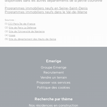
disponibles dans les autres départements de la petite couronne
:
Programmes immobiliers neufs en Seine-Saint-Denis
Programmes immobiliers neufs dans le Val-de-Marne
Sources :
(1)
CCI Paris Île-de-France
(2)
Site de Paris La Défense
(3)
Site de l'Université de Nanterre
(4)
Insee
(5)
Site du département des Hauts-de-Seine
Emerige
Groupe Emerige
Recrutement
Vendre un terrain
Proposer vos services
Politique des cookies
Recherche par thème
Nos résidences en construction