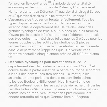
(1)
l'emploi en Île-de-France
. Symbole de cette vitalité
économique : les communes de Puteaux, Courbevoie et
er
Nanterre abritent La Défense, 1
quartier d'affaires d'Europe
e
(2)
et 4
quartier d'affaires le plus attractif au monde
.
L'assurance de trouver un locataire facilement
. Tous les
types d'appartements neufs sont demandés pour une
location dans le département des Hauts-de-Seine : des
grandes typologies de type 4 ou 5 pièces pour les familles
n'ayant pas la possibilité d'acheter leur résidence principale ;
des typologies intermédiaires telles que les 3 pièces pour les
jeunes couples ou les actifs ; les studios ou 2 pièces
recherchés notamment par la cible étudiante très présente
dans le département (rappelons que l'Université Paris-
Nanterre accueille chaque année près de 35 000 étudiants
(3)
.
Des villes dynamiques pour investir dans le 92.
Le
2
département des Hauts-de-Seine s'étend sur 176 km
et
couvre toute la partie ouest de la petite couronne. Il compte
à la fois des communes très prisées – autant que les
arrondissements parisiens dont elles sont limitrophes –
telles que Boulogne-Billancourt, Neuilly-sur-Seine ou
Levallois-Perret, des villes au cadre de vie recherché par les
familles telles qu'Asnières-sur-Seine ou Colombes, et des
communes en renouveau offrant des prix immobiliers
encore attractifs telles que Gennevilliers ou Bagneux.