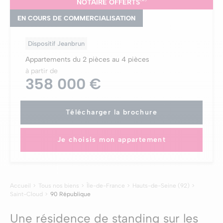
NOTAIRE OFFERTS
EN COURS DE COMMERCIALISATION
Dispositif Jeanbrun
Appartements du 2 pièces au 4 pièces
à partir de
358 000 €
Télécharger la brochure
Je choisis mon appartement
Accueil
Tous nos biens
Île-de-France
Hauts-de-Seine (92)
Saint-Cloud
90 République
Une résidence de standing sur les