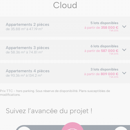
Cloud
5 lots disponibles
Appartements
2 pièces
à partir de
358 000 €
de 35.88 m² à 47.19 m²
TVA 20%
6 lots disponibles
Appartements
3 pièces
à partir de
587 000 €
de 58.36 m² à 74.81 m²
TVA 20%
3 lots disponibles
Appartements
4 pièces
à partir de
809 000 €
de 93.36 m² à 134.2 m²
TVA 20%
Prix TTC - hors parking. Sous réserve de disponibilité. Plans susceptibles de
modifications.
Suivez l’avancée du projet !