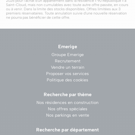
2026 pour l'achat d'un appartement dans la résidence « 90 République » à
Saint-Cloud, mais non cumulables avec toute autre offre passée, en cours
ou à venir. Dans la limite des stocks disponibles. Offres limitées aux 3
premiers réservataires. Toute annulation suivie d'une nouvelle réservation
ne pourra pas bénéficier de cette offre.
Emerige
Groupe Emerige
Recrutement
Vendre un terrain
Proposer vos services
Politique des cookies
Recherche par thème
Nos résidences en construction
Nos offres spéciales
Nos parkings en vente
Recherche par département