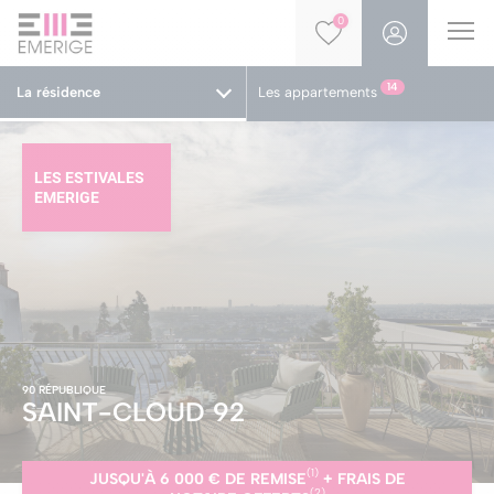
0
14
La résidence
Les appartements
LES ESTIVALES
EMERIGE
90 RÉPUBLIQUE
SAINT-CLOUD
92
(1)
JUSQU'À
6
000 € DE REMISE
+ FRAIS DE
(2)