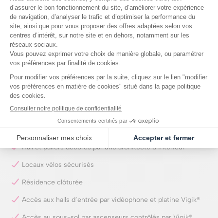
Carrelage 45 x 45 cm dans les cuisines
Faïence toute hauteur au droit de la baignoire/douche
Cellier pour tous les logements
Meuble vasque à tiroirs sur pieds
Pare-douche pour les salles d’eau
Sèche-serviettes électrique
Cœur d’îlot conçu par un paysagiste
Potagers partagés
Hall et paliers décorés par une architecte d’intérieur
Locaux vélos sécurisés
Résidence clôturée
Accès aux halls d’entrée par vidéophone et platine Vigik®
Accès au sous-sol par ascenseurs contrôlés par Vigik®