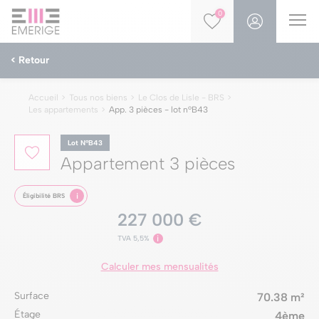
0
< Retour
Accueil
Tous nos biens
Le Clos de Lisle - BRS
Les appartements
App. 3 pièces - lot nºB43
Lot NºB43
Appartement 3 pièces
i
Éligibilité BRS
227 000 €
TVA 5,5%
i
Calculer mes mensualités
Surface
70.38 m²
Étage
4ème