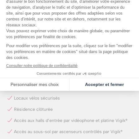
Faïence toute hauteur au droit de la baignoire/douche
Cellier pour tous les logements
Meuble vasque à tiroirs sur pieds
Pare-douche pour les salles d’eau
Sèche-serviettes électrique
Cœur d’îlot conçu par un paysagiste
Potagers partagés
Hall et paliers décorés par une architecte d’intérieur
Locaux vélos sécurisés
Résidence clôturée
Accès aux halls d’entrée par vidéophone et platine Vigik®
Accès au sous-sol par ascenseurs contrôlés par Vigik®