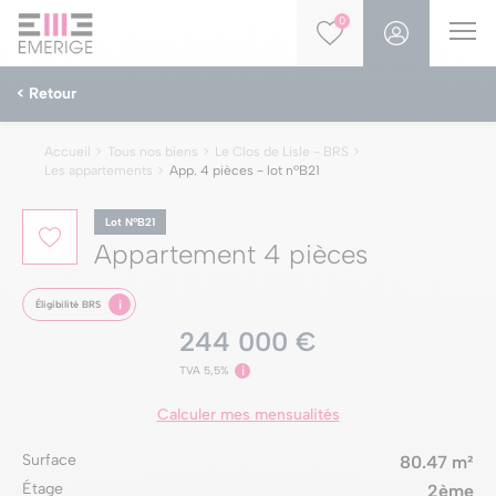
0
< Retour
Accueil
Tous nos biens
Le Clos de Lisle - BRS
Les appartements
App. 4 pièces - lot nºB21
Lot NºB21
Appartement 4 pièces
i
Éligibilité BRS
244 000 €
TVA 5,5%
i
Calculer mes mensualités
Surface
80.47 m²
Étage
2ème