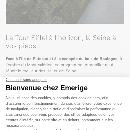
La Tour Eiffel à l’horizon, la Seine à
vos pieds
Face à l’île de Puteaux et à la canopée du bois de Boulogne
, à
l’ombre du Mont Valérien, ce programme immobilier neuf
réunit le meilleur des Hauts-de-Seine.
Des ruelles du Puteaux historique jusqu’aux tours de La
Défense, de la roseraie de Bagatelle à la tour Eiffel qui se
dresse au loin, tout est là pour magnifier la résidence, ses
façades majestueuses et ses
appartements d’exception aux
vues imprenables.