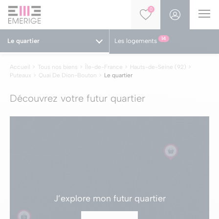
0
14
Le quartier
Les logements
Accueil
Tous nos biens
Île-de-France
Hauts-de-Seine (92)
Puteaux
Quai De Dion-Bouton
Le quartier
Découvrez votre futur quartier
J’explore
mon futur quartier