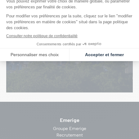
Plongez
au cœur du quartier !
Je visite
Emerige
Groupe Emerige
Recrutement