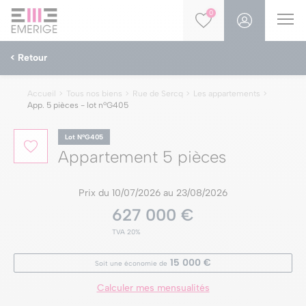
0
< Retour
Accueil
Tous nos biens
Rue de Sercq
Les appartements
App. 5 pièces - lot nºG405
Lot NºG405
Appartement 5 pièces
Prix du 10/07/2026 au 23/08/2026
627 000 €
TVA 20%
15 000 €
Soit une économie de
Calculer mes mensualités