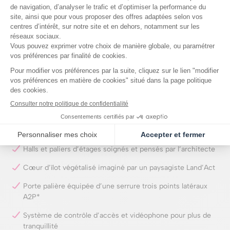
Volets roulants électriques
Portes intérieures de hauteur 2,14 m
Chape acoustique pour un meilleur confort phonique
Revêtement parquet massif 7 cm
Carrelage en grès cérame 60 x 60 cm
Faïence en grès cérame 20 x 60 cm ou 31 x 60 cm
Meuble vasque dans les salles de bains et salles d’eau
Pare-douche dans les salles d’eau
Halls et paliers d’étages soignés et pensés par l’architecte
Cœur d’îlot végétalisé imaginé par un paysagiste Land’Act
Porte palière équipée d’une serrure trois points latéraux
A2P*
Système de contrôle d’accès et vidéophone pour plus de
tranquillité