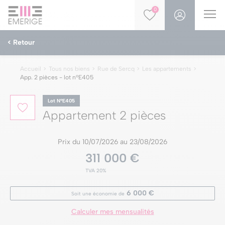
0
< Retour
Accueil
Tous nos biens
Rue de Sercq
Les appartements
App. 2 pièces - lot nºE405
Lot NºE405
Appartement 2 pièces
Prix du 10/07/2026 au 23/08/2026
311 000 €
TVA 20%
6 000 €
Soit une économie de
Calculer mes mensualités