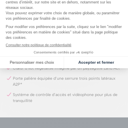
Revêtement parquet massif 7 cm
Carrelage en grès cérame 60 x 60 cm
Faïence en grès cérame 20 x 60 cm ou 31 x 60 cm
Meuble vasque dans les salles de bains et salles d’eau
Pare-douche dans les salles d’eau
Halls et paliers d’étages soignés et pensés par l’architecte
Cœur d’îlot végétalisé imaginé par un paysagiste Land’Act
Porte palière équipée d’une serrure trois points latéraux
A2P*
Système de contrôle d’accès et vidéophone pour plus de
tranquillité