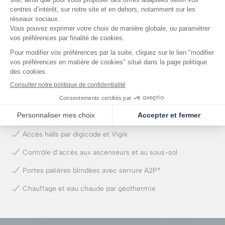
Double orientation dès le 3 pièces
Halls d’entrée en double hauteur décorés par l’agence
Babin Renaud
Cœur d’îlot paysager, toitures végétalisées
Locaux vélos/poussettes spacieux
Parking en sous-sol (selon les logements)
Résidence entièrement close et sécurisée
Accès halls par digicode et Vigik
Contrôle d’accès aux ascenseurs et au sous-sol
Portes palières blindées avec serrure A2P*
Chauffage et eau chaude par géothermie