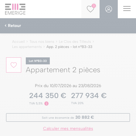
0
< Retour
Accueil
Tous nos biens
Le Clos des Tilleuls
Les appartements
App. 2 pièces - lot nºB3-33
Lot NºB3-33
Appartement 2 pièces
Prix du 10/07/2026 au 23/08/2026
244 350 €
277 934 €
TVA 20%
TVA 5,5%
i
30 882 €
Soit une économie de
Calculer mes mensualités