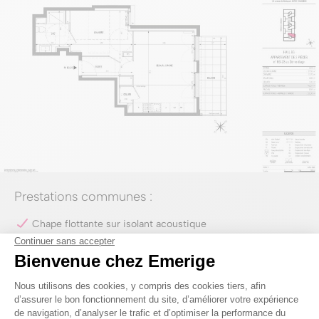
Prestations communes :
Chape flottante sur isolant acoustique
Menuiseries extérieures en PVC plaxé, volets roulants en
aluminium
Revêtement stratifié dans les pièces sèches, grès cérame
dans les pièces humides