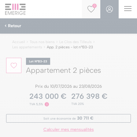
0
< Retour
Accueil
Tous nos biens
Le Clos des Tilleuls
Les appartements
App. 2 pièces - lot nºB3-23
Lot NºB3-23
Appartement 2 pièces
Prix du 10/07/2026 au 23/08/2026
243 000 €
276 398 €
TVA 20%
TVA 5,5%
i
30 711 €
Soit une économie de
Calculer mes mensualités