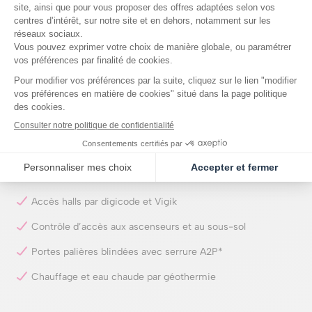
Placards intégrés, cuisines ouvertes, séjours conviviaux
Double orientation dès le 3 pièces
Halls d’entrée en double hauteur décorés par l’agence
Babin Renaud
Cœur d’îlot paysager, toitures végétalisées
Locaux vélos/poussettes spacieux
Parking en sous-sol (selon les logements)
Résidence entièrement close et sécurisée
Accès halls par digicode et Vigik
Contrôle d’accès aux ascenseurs et au sous-sol
Portes palières blindées avec serrure A2P*
Chauffage et eau chaude par géothermie