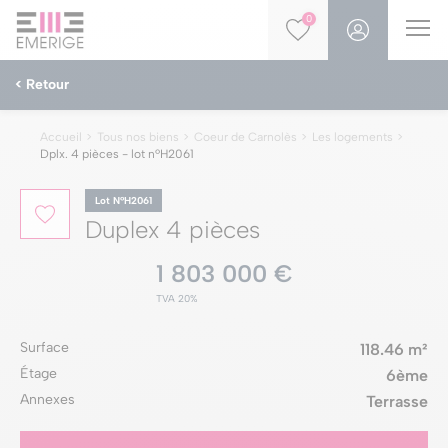
0
< Retour
Accueil
Tous nos biens
Coeur de Carnolès
Les logements
Dplx. 4 pièces - lot nºH2061
Lot NºH2061
Duplex 4 pièces
1 803 000 €
TVA 20%
Surface
118.46 m²
Étage
6ème
Annexes
Terrasse