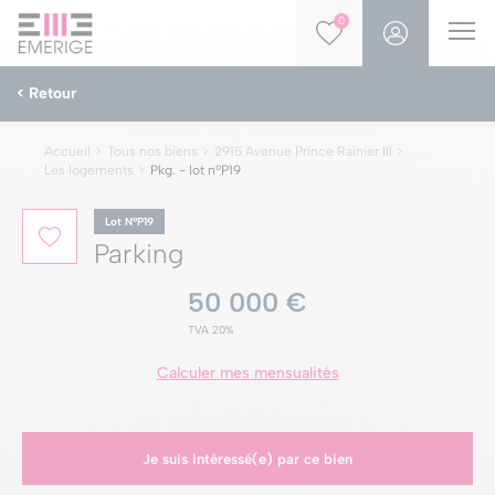
0
< Retour
Accueil
Tous nos biens
2915 Avenue Prince Rainier III
Les logements
Pkg. - lot nºP19
Lot NºP19
Parking
50 000 €
TVA 20%
Calculer mes mensualités
Je suis intéressé(e) par ce bien