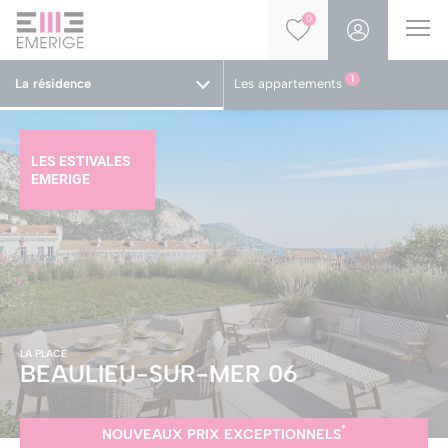
0
1
La résidence
Les appartements
LES ESTIVALES
EMERIGE
LA PLACE
BEAULIEU-SUR-MER
06
*
NOUVEAUX PRIX EXCEPTIONNELS