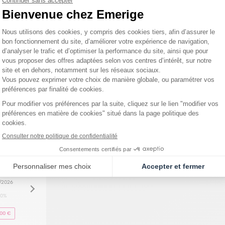
8/2026
Dispositifs de récupération des eaux pluv
20%
Accès sécurisé aux halls par système Vig
000 €
Portes palières avec serrure certifiée sé
8/2026
Éclairage automatique par détecteur de
20%
Ascenseurs avec accès contrôlé par Vigi
000 €
Locaux vélos sécurisés au rez-de-chaus
8/2026
Parking souterrain sécurisé
20%
Matériaux issus de la filière de réemploi
000 €
Chauffage et production d’eau chaude sa
8/2026
20%
000 €