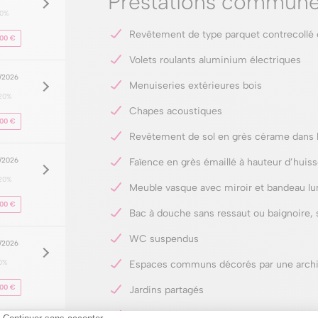
Prestations commune
20%
Revêtement de type parquet contrecollé 
000 €
Volets roulants aluminium électriques
8/2026
Menuiseries extérieures bois
20%
Chapes acoustiques
000 €
Revêtement de sol en grès cérame dans 
8/2026
Faïence en grès émaillé à hauteur d’huisse
20%
Meuble vasque avec miroir et bandeau lum
000 €
Bac à douche sans ressaut ou baignoire, s
WC suspendus
8/2026
0%
Espaces communs décorés par une archit
000 €
Jardins partagés
Végétalisation semi-intensive des toitur