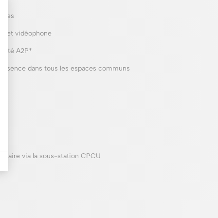
iales
ik et vidéophone
curité A2P*
 présence dans tous les espaces communs
k
sée
nitaire via la sous-station CPCU