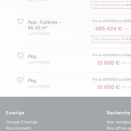
Soit une économie de
16 
Prix du 10/07/2026 au 23/0
App. 4 pièces -
86.43 m²
685 424 €
TVA 
Lot NºB063
Soit une économie de
16 
Prix du 10/07/2026 au 23/0
Pkg.
21 000 €
Lot NºPB30
TVA 2
Prix du 10/07/2026 au 23/0
Pkg.
21 000 €
Lot NºPB23
TVA 2
Emerige
Recherche
Groupe Emerige
Nos résidenc
Recrutement
Nos offres s