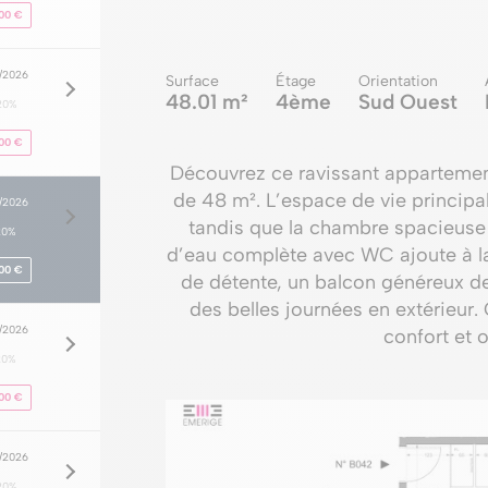
00 €
8/2026
Surface
Étage
Orientation
48.01 m²
4ème
Sud Ouest
20%
00 €
Découvrez ce ravissant appartement
de 48 m². L’espace de vie principal
8/2026
tandis que la chambre spacieuse 
20%
d’eau complète avec WC ajoute à la
00 €
de détente, un balcon généreux de
des belles journées en extérieu
8/2026
confort et o
20%
00 €
8/2026
20%