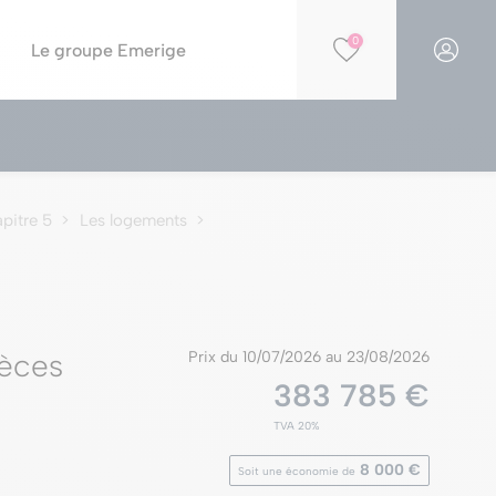
0
Le groupe Emerige
Financer votre projet
Par opportunités
Simulation PTZ
Nos résidences éligibles Jeanbrun
pitre 5
Les logements
Simulation de capacité d'achat
Nos résidences en construction
Nos offres spéciales
Nos parkings à la vente
èces
Prix du 10/07/2026 au 23/08/2026
383 785 €
TVA 20%
8 000 €
Soit une économie de