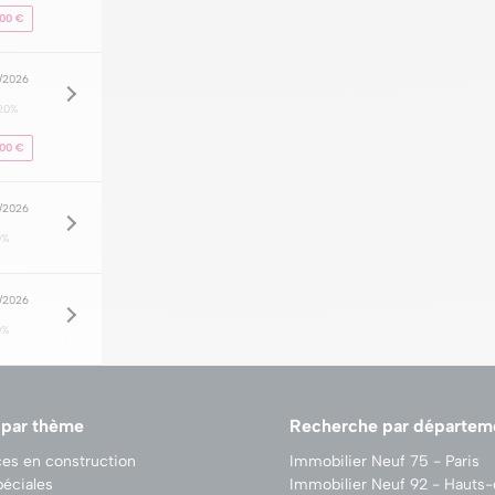
000 €
8/2026
20%
000 €
8/2026
0%
8/2026
0%
 par thème
Recherche par départem
es en construction
Immobilier Neuf 75 - Paris
péciales
Immobilier Neuf 92 - Hauts