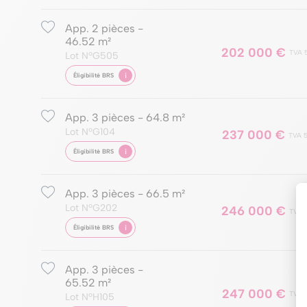
App. 2 pièces -
46.52 m²
202 000 €
TVA 
Lot NºG505
i
Éligibilité BRS
App. 3 pièces - 64.8 m²
Lot NºG104
237 000 €
TVA 
i
Éligibilité BRS
App. 3 pièces - 66.5 m²
Lot NºG202
246 000 €
TVA 
i
Éligibilité BRS
App. 3 pièces -
65.52 m²
247 000 €
TVA 
Lot NºH105