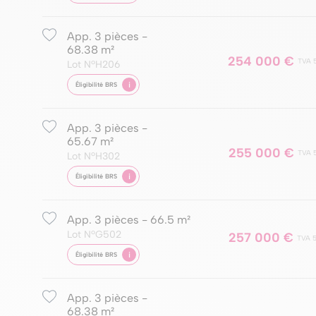
App. 3 pièces -
68.38 m²
254 000 €
TVA 
Lot NºH206
i
Éligibilité BRS
App. 3 pièces -
65.67 m²
255 000 €
TVA 
Lot NºH302
i
Éligibilité BRS
App. 3 pièces - 66.5 m²
Lot NºG502
257 000 €
TVA 
i
Éligibilité BRS
App. 3 pièces -
68.38 m²