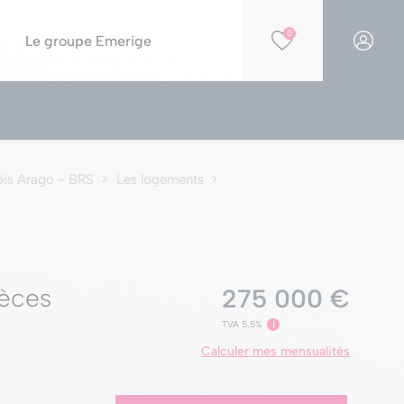
0
Le groupe Emerige
Financer votre projet
Par opportunités
Simulation PTZ
Nos résidences éligibles Jeanbrun
is Arago - BRS
Les logements
Simulation de capacité d'achat
Nos résidences en construction
Nos offres spéciales
Nos parkings à la vente
èces
275 000 €
TVA 5,5%
i
Calculer mes mensualités