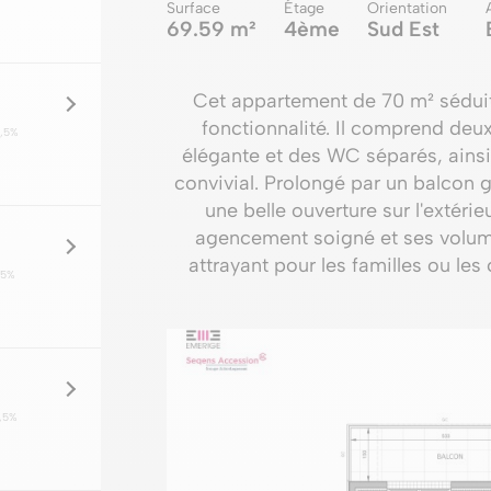
Surface
Étage
Orientation
69.59 m²
4ème
Sud Est
Cet appartement de 70 m² séduit
fonctionnalité. Il comprend deu
,5%
élégante et des WC séparés, ainsi
convivial. Prolongé par un balcon 
une belle ouverture sur l'extérie
agencement soigné et ses volume
attrayant pour les familles ou le
,5%
,5%