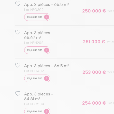
App. 3 pièces - 66.5 m²
Lot NºG302
250 000 €
TVA 
i
Éligibilité BRS
App. 3 pièces -
65.67 m²
251 000 €
TVA 5
Lot NºH202
i
Éligibilité BRS
App. 3 pièces - 66.5 m²
Lot NºG402
253 000 €
TVA 
i
Éligibilité BRS
App. 3 pièces -
64.81 m²
254 000 €
TVA 
Lot NºG504
i
Éligibilité BRS