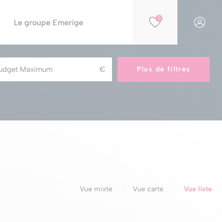
0
Le groupe Emerige
Financer votre projet
Par opportunités
Plus de filtres
Simulation PTZ
Nos résidences éligibles Jeanbrun
Simulation de capacité d'achat
Nos résidences en construction
Nos offres spéciales
Nos parkings à la vente
Vue mixte
Vue carte
Vue liste