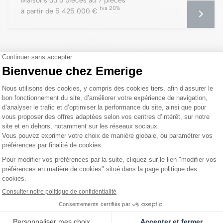
Maisons du 6 pièces au 7 pièces
tva 20%
à partir de 5 425 000 €
s dans le Var (83)
3)
-Côte d'Azur
, c’est faire le choix d’un cadre de vie rare entre Médi
ses exclusives, le département séduit aussi bien pour une résidence
és confidentiels
, le Var offre un environnement privilégié pour réal
ature ou la mer
: l’immobilier neuf dans le Var répond aux attentes d
r ?
mée de la Côte d’Azur, son dynamisme touristique et sa qualité de v
n des secteurs les plus prisés du littoral méditerranéen.