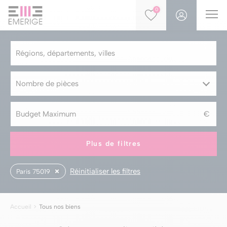
0
Nombre de pièces
Plus de filtres
Réinitialiser les filtres
Paris 75019
Accueil
Tous nos biens