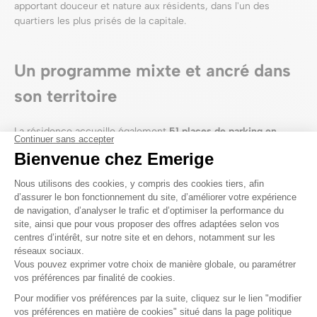
apportant douceur et nature aux résidents, dans l'un des
quartiers les plus prisés de la capitale.
Un programme mixte et ancré dans
son territoire
La résidence accueille également
51 places de parking en
sous-sol
et des
commerces en pied d'immeuble
, participant à
la vitalité du quartier et à la mixité sociale chère à Emerige.
Une signature Emerige, gage
d'excellence
Avec Imaginème, Emerige réaffirme son engagement pour une
architecture de qualité, respectueuse de son environnement et
tournée vers l'humain.