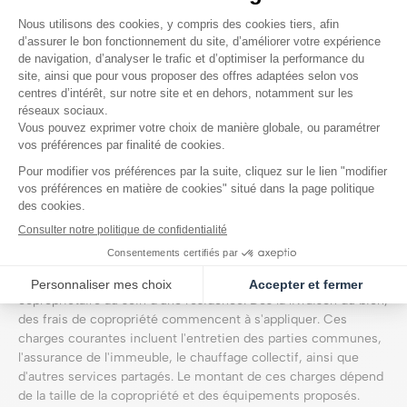
Enfin, en cas de remboursement anticipé du prêt, des
pénalités peuvent s'appliquer. Ces pénalités, qui peuvent
représenter jusqu'à 3 % du capital restant dû ou six mois
d'intérêts, sont à négocier en amont lors de la signature du
contrat de prêt.
Crédit immobilier : comment bien négocier votre taux
d’emprunt
Frais de copropriété : des dépenses
à prévoir dès la livraison
L'achat en VEFA implique généralement de devenir
copropriétaire au sein d'une résidence. Dès la livraison du bien,
des frais de copropriété commencent à s'appliquer. Ces
charges courantes incluent l'entretien des parties communes,
l'assurance de l'immeuble, le chauffage collectif, ainsi que
d'autres services partagés. Le montant de ces charges dépend
de la taille de la copropriété et des équipements proposés.