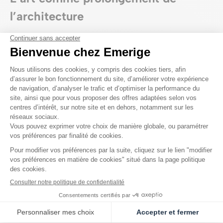
l’architecture
Dans le cadre du programme
« 1 immeuble, 1 œuvre »
, l’artiste
Chourouk Hriech
a réalisé une œuvre in situ, en dialogue
direct avec l’architecture du lieu.
Une création qui vient renforcer l’identité artistique de la
résidence et enrichir le quotidien de ses habitants.
Une signature Emerige
Avec
23 Crimée
, Emerige propose une réalisation singulière,
où architecture, art et paysage s’entrelacent pour créer une
adresse à part, au cœur de Paris.
Résidence livrée au 3e trimestre 2019