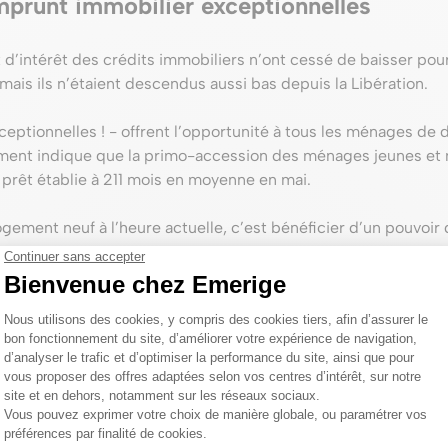
mprunt immobilier exceptionnelles
 d’intérêt des crédits immobiliers n’ont cessé de baisser pour
mais ils n’étaient descendus aussi bas depuis la Libération.
ceptionnelles ! - offrent l’opportunité à tous les ménages de d
ement indique que la primo-accession des ménages jeunes et
prêt établie à 211 mois en moyenne en mai.
ement neuf à l’heure actuelle, c’est bénéficier d’un pouvoir 
her,
nger la durée de remboursement et en gardant les mêmes men
nomie réalisée dans un achat plus grand ou dans des équipem
iquement bas, le moment est idéal pour la réalisation de votre
eufs d’Emerige en Île-de-France ou contactez-nous au 01 78
bilier.