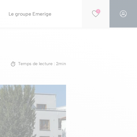
0
Le groupe Emerige
Financer votre projet
Par opportunités
Simulation PTZ
Nos résidences éligibles Jeanbrun
Simulation de capacité d'achat
Temps de lecture : 2min
Nos résidences en construction
Nos offres spéciales
Nos parkings à la vente