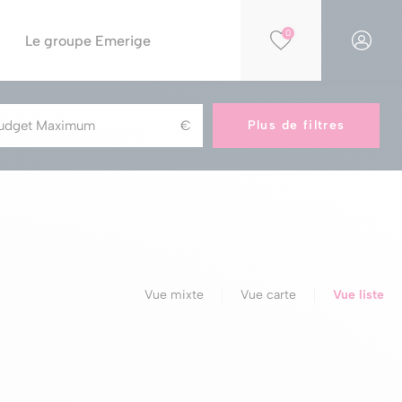
0
Le groupe Emerige
Financer votre projet
Par opportunités
Plus de filtres
Simulation PTZ
Nos résidences éligibles Jeanbrun
Simulation de capacité d'achat
Nos résidences en construction
Nos offres spéciales
Nos parkings à la vente
Vue mixte
Vue carte
Vue liste