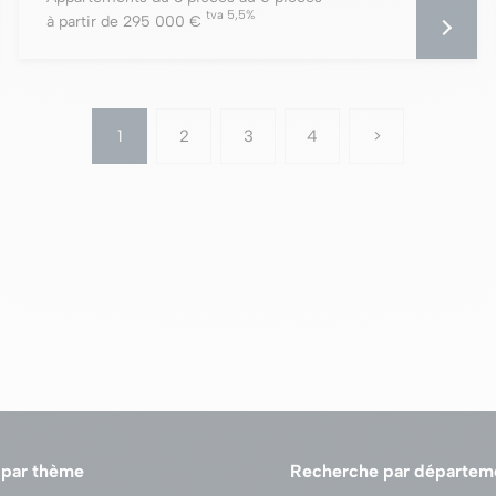
tva 5,5%
à partir de 295 000 €
1
2
3
4
>
 par thème
Recherche par départem