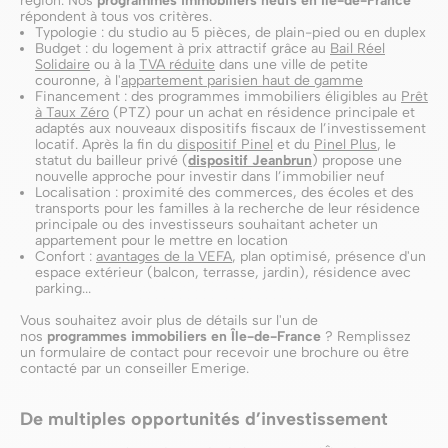
région. Nos
programmes immobiliers neufs en Île-de-France
répondent à tous vos critères.
Typologie : du studio au 5 pièces, de plain-pied ou en duplex
Budget : du logement à prix attractif grâce au
Bail Réel
Solidaire
ou à la
TVA réduite
dans une ville de petite
couronne, à l'
appartement parisien haut de gamme
Financement : des programmes immobiliers éligibles au
Prêt
à Taux Zéro
(PTZ) pour un achat en résidence principale et
adaptés aux nouveaux dispositifs fiscaux de l’investissement
locatif. Après la fin du
dispositif Pinel
et du
Pinel Plus
,
le
statut du bailleur privé (
dispositif Jeanbrun
) propose une
nouvelle approche pour investir dans l’immobilier neuf
Localisation : proximité des commerces, des écoles et des
transports pour les familles à la recherche de leur résidence
principale ou des investisseurs souhaitant acheter un
appartement pour le mettre en location
Confort :
avantages de la VEFA
, plan optimisé, présence d'un
espace extérieur (balcon, terrasse, jardin), résidence avec
parking...
Vous souhaitez avoir plus de détails sur l'un de
nos
programmes immobiliers en Île-de-France
? Remplissez
un formulaire de contact pour recevoir une brochure ou être
contacté par un conseiller Emerige.
De multiples opportunités d’investissement