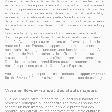
Zone à une très forte demande de logements, l’Île-de-France
est la région idéale pour la réalisation de votre investissement
locatif. La présence de nombreuses entreprises et de grandes
écoles et universités sur le territoire francilien attirent actifs,
jeunes actifs et étudiants en quête d’une location. Le
dynamisme du secteur immobilier neuf vous offre par ailleurs
la garantie de vous constituer un patrimoine solide sur le long
terme.
Les caractéristiques des vielles franciliennes permettent
d'envisager différents types d'investissements immobiliers
2
locatifs. Avec des prix au m
certes plus élevés que dans le
reste de l'Île-de-France, les appartements parisiens ont
néanmoins l'avantage d'une demande locative constante. A
l'extérieur de Paris, certaines villes offrent des prix plus
attractifs et des perspectives d'investissement intéressantes.
De belles opérations immobilières peuvent notamment être
réalisées près des gares du
Grand Paris Express
.
Votre budget ne vous permet pas d'acheter un
appartement en
Île-de-France
? Pensez à
investir dans une place de parking
.
Vivre en Île-de-France : des atouts majeurs
L’Île-de-France offre un cadre de vie idéal pour habiter en
résidence principale ou secondaire. Les familles souhaitant
acheter un bien immobilier neuf en ville profiteront des
nombreuses infrastructures sportives et de l’offre culturelle