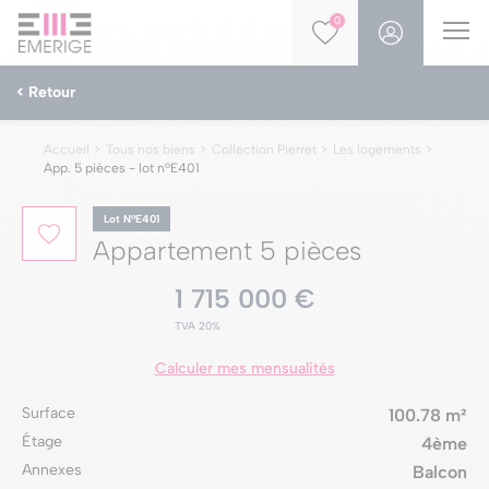
0
< Retour
Accueil
Tous nos biens
Collection Pierret
Les logements
App. 5 pièces - lot nºE401
Lot NºE401
Appartement 5 pièces
1 715 000 €
TVA 20%
Calculer mes mensualités
Surface
100.78 m²
Étage
4ème
Annexes
Balcon