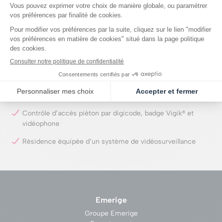
Marbre Grand Antique pour habiller le sol du hall ; moquette
dessinée spécialement pour les paliers
Poignées de portes en bronze, appliques en albâtre et
bronze…
Locaux vélos et poussettes en rez-de-chaussée ; parking
en sous-sol
Porte palière blindée de 2,14 m
Contrôle d’accès piéton par digicode, badge Vigik® et
vidéophone
Résidence équipée d’un système de vidéosurveillance
Emerige
Groupe Emerige