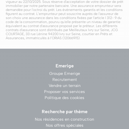
vigueur au 22/10/2025. Sous réserve d'acceptation de votre dossier de prêt
immobilier par notre partenaire bancaire. Une assurance emprunteur sera
demandée pour l'octroi du prêt. Les événements garantis et les conditions
figurent au contrat. L’emprunteur peut souscrire auprès de l'assureur de
son choix une assurance dans les conditions fixées par l'article l 312- 9 du
code de la consommation, pourvu qu'elle présente un niveau de garantie
équivalent au contrat d'assurance proposé par le prêteur. Les différents
contrats d'assurance sont distribués par Meilleutaux Ivry sur Seine, JCG
COURTAGE, 33 rue Lénine 94200 Ivry sur Seine, courtier en Prêts et
Assurances, immatriculés à l’ORIAS (12066915)
Emerige
Groupe Emerige
Recrutement
Vendre un terrain
Proposer vos services
Politique des cookies
Recherche par thème
Nos résidences en construction
Nos offres spéciales