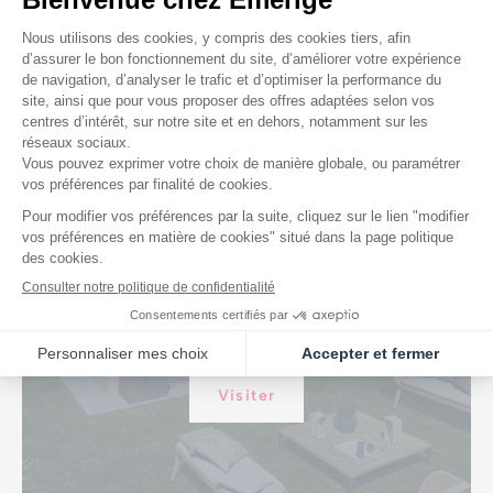
Je visite
ma future résidence
Visiter