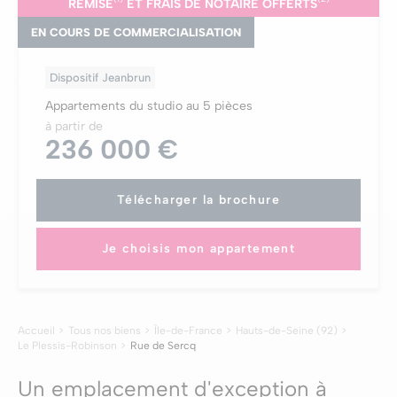
REMISE
ET FRAIS DE NOTAIRE OFFERTS
EN COURS DE COMMERCIALISATION
Dispositif Jeanbrun
Appartements du studio au 5 pièces
à partir de
236 000 €
Télécharger la brochure
Je choisis mon appartement
Accueil
Tous nos biens
Île-de-France
Hauts-de-Seine (92)
Le Plessis-Robinson
Rue de Sercq
Un emplacement d'exception à