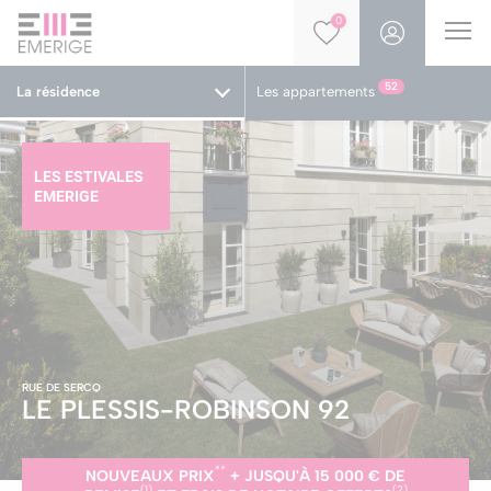
0
52
La résidence
Les appartements
LES ESTIVALES
EMERIGE
RUE DE SERCQ
LE PLESSIS-ROBINSON
92
**
NOUVEAUX PRIX
+
JUSQU'À 15 000 € DE
(1)
(2)