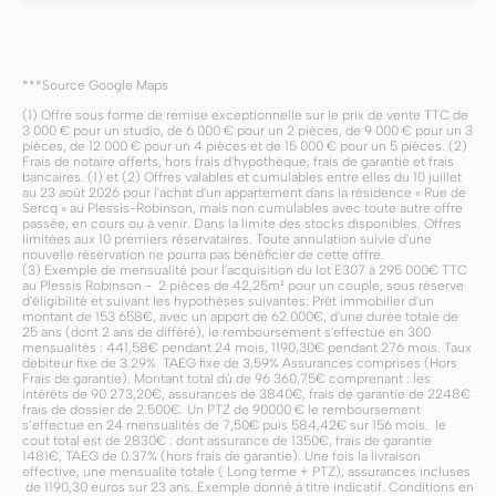
***Source Google Maps
(1) Offre sous forme de remise exceptionnelle sur le prix de vente TTC de
3 000 € pour un studio, de 6 000 € pour un 2 pièces, de 9 000 € pour un 3
pièces, de 12 000 € pour un 4 pièces et de 15 000 € pour un 5 pièces. (2)
Frais de notaire offerts, hors frais d'hypothèque, frais de garantie et frais
bancaires. (1) et (2) Offres valables et cumulables entre elles du 10 juillet
au 23 août 2026 pour l'achat d'un appartement dans la résidence « Rue de
Sercq » au Plessis-Robinson, mais non cumulables avec toute autre offre
passée, en cours ou à venir. Dans la limite des stocks disponibles. Offres
limitées aux 10 premiers réservataires. Toute annulation suivie d'une
nouvelle réservation ne pourra pas bénéficier de cette offre.
(3) Exemple de mensualité pour l'acquisition du lot E307 à 295 000€ TTC
au Plessis Robinson - 2 pièces de 42,25m² pour un couple, sous réserve
d'éligibilité et suivant les hypothèses suivantes: Prêt immobilier d'un
montant de 153 658€, avec un apport de 62.000€, d'une durée totale de
25 ans (dont 2 ans de différé), le remboursement s'effectue en 300
mensualités : 441,58€ pendant 24 mois, 1190,30€ pendant 276 mois. Taux
débiteur fixe de 3.29%. TAEG fixe de 3,59% Assurances comprises (Hors
Frais de garantie). Montant total dû de 96 360,75€ comprenant : les
intérêts de 90 273,20€, assurances de 3840€, frais de garantie de 2248€
frais de dossier de 2.500€. Un PTZ de 90000 € le remboursement
s’effectue en 24 mensualités de 7,50€ puis 584,42€ sur 156 mois. le
cout total est de 2830€ : dont assurance de 1350€, frais de garantie
1481€, TAEG de 0.37% (hors frais de garantie). Une fois la livraison
effective, une mensualité totale ( Long terme + PTZ), assurances incluses
de 1190,30 euros sur 23 ans. Exemple donné à titre indicatif. Conditions en