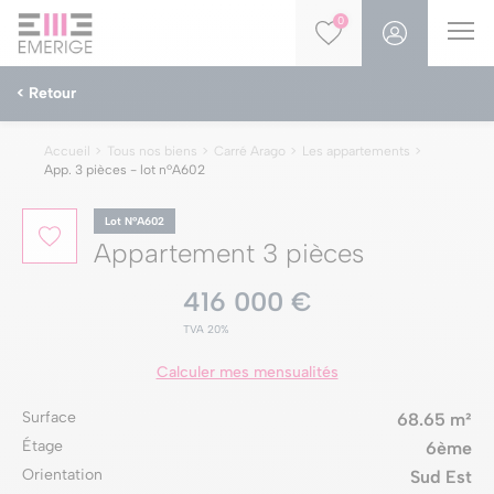
0
< Retour
Accueil
Tous nos biens
Carré Arago
Les appartements
App. 3 pièces - lot nºA602
Lot NºA602
Appartement 3 pièces
416 000 €
TVA 20%
Calculer mes mensualités
Surface
68.65 m²
Étage
6ème
Orientation
Sud Est